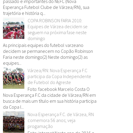
passado e importantes do NEFC (Nova
Esperança Futebol Clube de Várzea/RN), sua
trajetória e história q...
COPA ROBINSON FARIA 2010:
Equipes de Várzea decidem se
seguem na próxima fase neste
domingo
As principais equipes do futebol varzeano
decidem se permanecem no Copão Robinson
Faria neste domingo(2) Neste domingo(2) as
equipes...
Várzea/RN: Nova Esperança F.C
participa da Copa Independente
de Futebol do Agreste
Foto: facebook Marcelo Costa O
Nova Esperança F.C da cidade de Várzea/RN em
busca de mais um título em sua história participa
da Copa I...
Nova Esperança F.C. de Várzea, RN
comemora 56 anos; veja
progamação