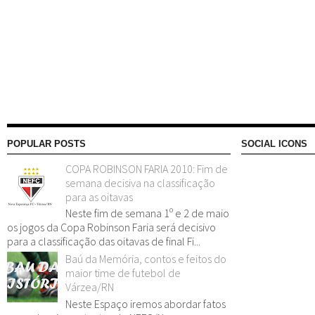
POPULAR POSTS
SOCIAL ICONS
COPA ROBINSON FARIA 2010: Fim de
semana decisiva na classificação
para as oitavas
Neste fim de semana 1º e 2 de maio
os jogos da Copa Robinson Faria será decisivo
para a classificação das oitavas de final Fi...
Baú da Memória, contos e feitos do
maior time de futebol de
Várzea/RN
Neste Espaço iremos abordar fatos